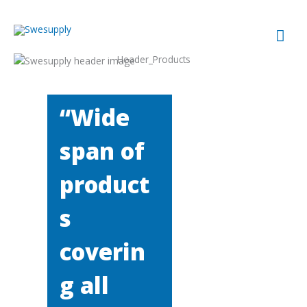
Hoppa
till
Huv
innehåll
Header_Products
“Wide
span of
product
s
coverin
g all