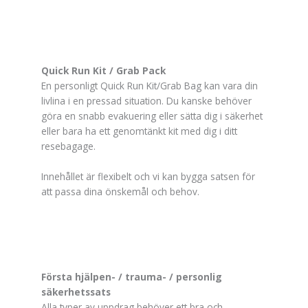
Marknadsföring
We do not make
use of marketing,
you can just skip
this one.
Quick Run Kit / Grab Pack
En personligt Quick Run Kit/Grab Bag kan vara din
livlina i en pressad situation. Du kanske behöver
göra en snabb evakuering eller sätta dig i säkerhet
eller bara ha ett genomtänkt kit med dig i ditt
resebagage.
Innehållet är flexibelt och vi kan bygga satsen för
att passa dina önskemål och behov.
Första hjälpen- / trauma- / personlig
säkerhetssats
Alla typer av uppdrag behöver ett bra och