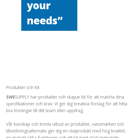
your
needs”
Nödvändiga
Dessa kakor
går inte att
välja bort. De
behövs för
Produkter och Kit
att hemsidan
SWE
SUPPLY har produkter och skapar kit för att matcha dina
över huvud
taget ska
specifikationer och krav. Vi ger dig kreativa förslag för att hitta
fungera.
bra lösningar till ditt team eller uppdrag.
Vår kunskap och breda utbud av produkter, varumärken och
Statistik
tillverkningsalternativ ger dig en slutprodukt med hög kvalitet,
För att vi ska
en mängd olika funktioner och ett kit med stort mervärde.