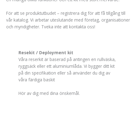
kunna
förbättra
För att se produktutbudet – registrera dig för att få tillgång till
hemsidans
vår katalog. Vi arbetar uteslutande med företag, organisationer
funktionalitet
och myndigheter. Tveka inte att kontakta oss!
och
uppbyggnad,
baserat på
hur
hemsidan
Resekit / Deployment kit
används.
Våra reserkit är baserad på antingen en rullväska,
ryggsäck eller ett aluminiumlåda. Vi bygger ditt kit
på din specifikation eller så använder du dig av
Upplevelse
våra färdiga baskit
In order for
our website
Hör av dig med dina önskemål.
to perform
as well as
possible
during your
visit.