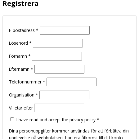
Registrera
E-postadress
*
Lösenord
*
Förnamn
*
Efternamn
*
Telefonnummer
*
Organisation
*
Vi letar efter
I have read and accept the privacy policy
*
Dina personuppgifter kommer användas för att förbättra din
upplevelse på webbplatsen, hantera åtkomst till ditt konto