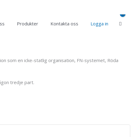
ss
Produkter
Kontakta oss
Logga in
sation som en icke-statlig organisation, FN-systemet, Röda
ågon tredje part.