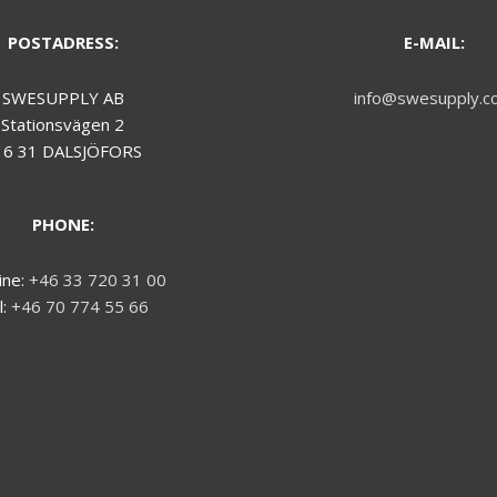
POSTADRESS:
E-MAIL:
SWESUPPLY AB
info@swesupply.c
Stationsvägen 2
16 31 DALSJÖFORS
PHONE:
ine:
+46 33 720 31 00
l:
+46 70 774 55 66