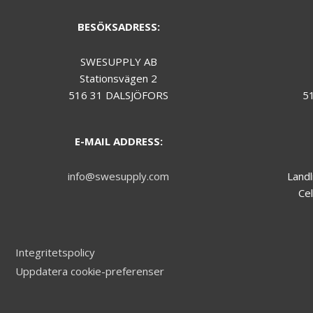
during your
visit.
BESÖKSADRESS:
SWESUPPLY AB
Marknadsföring
Stationsvägen 2
We do not make
use of
516 31 DALSJÖFORS
5
marketing, you
can just skip this
one.
E-MAIL ADDRESS:
info@swesupply.com
Landl
Cel
Integritetspolicy
Uppdatera cookie-preferenser