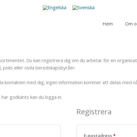
Hem
Om o
duktsortimentet. Du kan registrera dig om du arbetar för en organi
 polis eller civila beredskapsbyråer.
ålla kontakten med dig, ingen information kommer att delas med n
o har godkänts kan du logga in.
Registrera
E-postadress
*