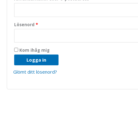
Lösenord
*
Kom ihåg mig
Logga in
Glömt ditt lösenord?
Nödvändiga
Dessa kakor
går inte att
välja bort.
De behövs
för att
hemsidan
över huvud
taget ska
fungera.