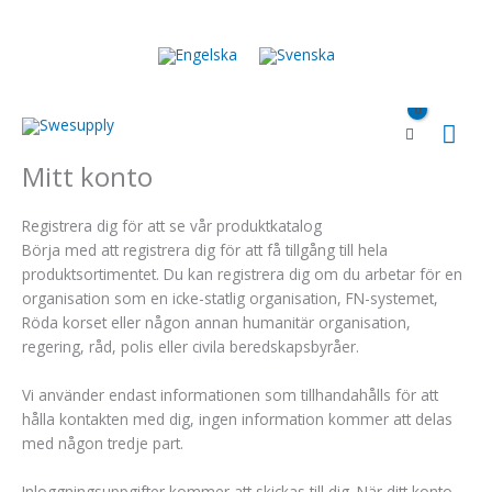
Hoppa
till
innehåll
Huv
Mitt konto
Registrera dig för att se vår produktkatalog
Börja med att registrera dig för att få tillgång till hela
produktsortimentet. Du kan registrera dig om du arbetar för en
organisation som en icke-statlig organisation, FN-systemet,
Röda korset eller någon annan humanitär organisation,
regering, råd, polis eller civila beredskapsbyråer.
Vi använder endast informationen som tillhandahålls för att
hålla kontakten med dig, ingen information kommer att delas
med någon tredje part.
Inloggningsuppgifter kommer att skickas till dig. När ditt konto