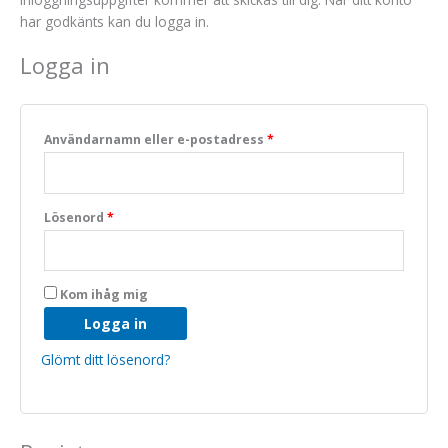
har godkänts kan du logga in.
Logga in
Användarnamn eller e-postadress
*
Nödvändiga
Lösenord
*
Dessa kakor
går inte att
välja bort. De
behövs för
Kom ihåg mig
att hemsidan
över huvud
Logga in
taget ska
fungera.
Glömt ditt lösenord?
Statistik
För att vi ska