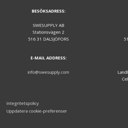
during your
visit.
BESÖKSADRESS:
SWESUPPLY AB
Marknadsföring
Stationsvägen 2
We do not make
use of
516 31 DALSJÖFORS
5
marketing, you
can just skip this
one.
E-MAIL ADDRESS:
info@swesupply.com
Landl
Cel
Integritetspolicy
Uppdatera cookie-preferenser