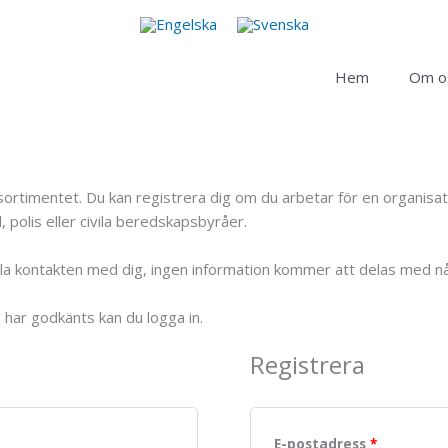
Hem
Om o
duktsortimentet. Du kan registrera dig om du arbetar för en organi
 polis eller civila beredskapsbyråer.
ålla kontakten med dig, ingen information kommer att delas med n
o har godkänts kan du logga in.
Registrera
E-postadress
*