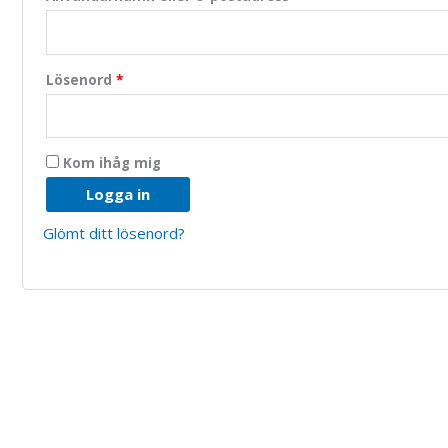
Lösenord
*
Kom ihåg mig
Logga in
Glömt ditt lösenord?
Nödvändiga
Dessa kakor
går inte att
välja bort.
De behövs
för att
hemsidan
över huvud
taget ska
fungera.