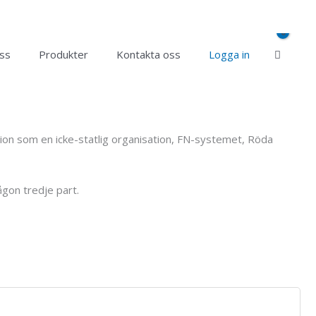
ss
Produkter
Kontakta oss
Logga in
sation som en icke-statlig organisation, FN-systemet, Röda
ågon tredje part.