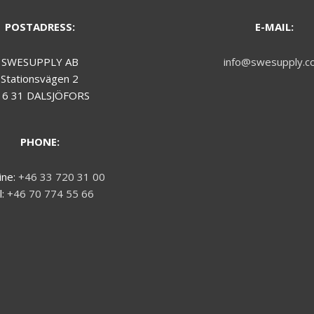
POSTADRESS:
E-MAIL:
SWESUPPLY AB
info@swesupply.c
Stationsvägen 2
16 31 DALSJÖFORS
PHONE:
ine:
+46 33 720 31 00
l:
+46 70 774 55 66