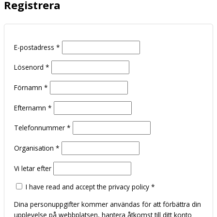
Registrera
E-postadress
*
Lösenord
*
Förnamn
*
Efternamn
*
Telefonnummer
*
Organisation
*
Vi letar efter
I have read and accept the privacy policy
*
Dina personuppgifter kommer användas för att förbättra din
upplevelse på webbplatsen, hantera åtkomst till ditt konto