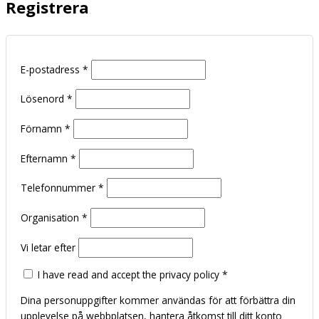
Registrera
E-postadress
*
Lösenord
*
Förnamn
*
Efternamn
*
Telefonnummer
*
Organisation
*
Vi letar efter
I have read and accept the privacy policy
*
Dina personuppgifter kommer användas för att förbättra din
upplevelse på webbplatsen, hantera åtkomst till ditt konto