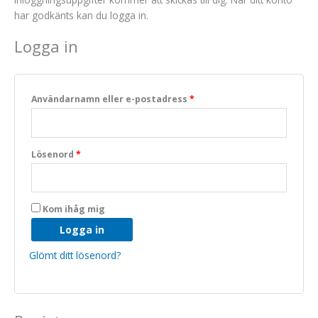
har godkänts kan du logga in.
Logga in
Användarnamn eller e-postadress
*
Nödvändiga
Lösenord
*
Dessa kakor
går inte att
välja bort. De
behövs för
Kom ihåg mig
att hemsidan
över huvud
Logga in
taget ska
fungera.
Glömt ditt lösenord?
Statistik
För att vi ska