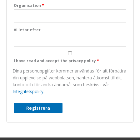
Organisation
*
Marknadsföring
We do not make
use of marketing,
you can just skip
Vi letar efter
this one.
I have read and accept the privacy policy
*
Dina personuppgifter kommer användas för att förbättra
din upplevelse på webbplatsen, hantera åtkomst till ditt
konto och för andra ändamål som beskrivs i vår
Integritetspolicy
.
Registrera