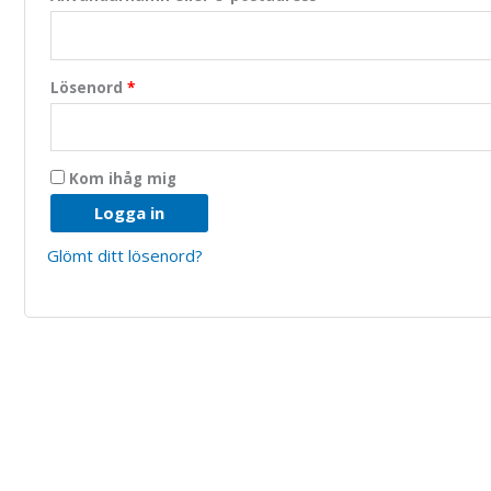
Lösenord
*
Kom ihåg mig
Logga in
Glömt ditt lösenord?
Nödvändiga
Dessa kakor
går inte att
välja bort.
De behövs
för att
hemsidan
över huvud
taget ska
fungera.