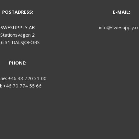
POSTADRESS:
E-MAIL:
SWESUPPLY AB
info@swesupply.c
Stationsvägen 2
16 31 DALSJÖFORS
PHONE:
ine:
+46 33 720 31 00
l:
+46 70 774 55 66