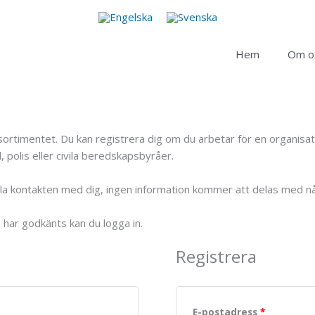
Hem
Om o
duktsortimentet. Du kan registrera dig om du arbetar för en organi
 polis eller civila beredskapsbyråer.
ålla kontakten med dig, ingen information kommer att delas med n
o har godkänts kan du logga in.
Registrera
E-postadress
*