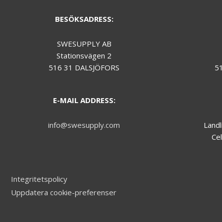
during your
visit.
BESÖKSADRESS:
SWESUPPLY AB
Marknadsföring
Stationsvägen 2
We do not make
use of
516 31 DALSJÖFORS
5
marketing, you
can just skip this
one.
E-MAIL ADDRESS:
info@swesupply.com
Landl
Cel
Integritetspolicy
Uppdatera cookie-preferenser