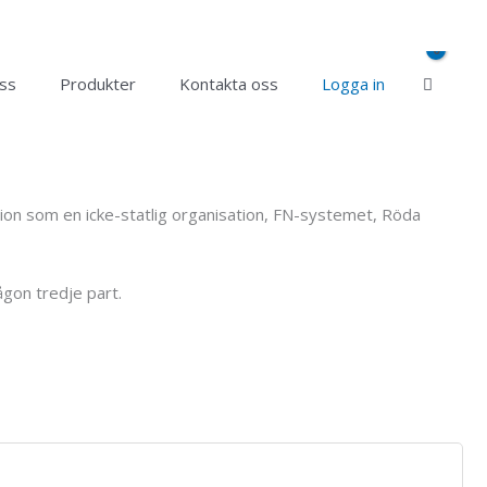
ss
Produkter
Kontakta oss
Logga in
sation som en icke-statlig organisation, FN-systemet, Röda
ågon tredje part.