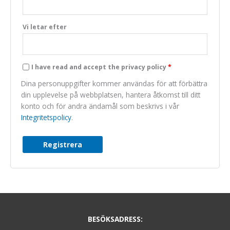
Marknadsföring
We do not make
Vi letar efter
use of marketing,
you can just skip
this one.
I have read and accept the privacy policy
*
Dina personuppgifter kommer användas för att förbättra
din upplevelse på webbplatsen, hantera åtkomst till ditt
konto och för andra ändamål som beskrivs i vår
Integritetspolicy
.
Registrera
BESÖKSADRESS: