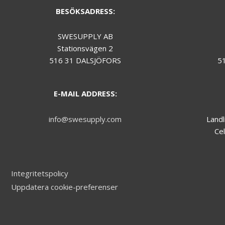
during your
BESÖKSADRESS:
visit.
SWESUPPLY AB
Marknadsföring
Stationsvägen 2
We do not make
516 31 DALSJÖFORS
5
use of
marketing, you
can just skip this
E-MAIL ADDRESS:
one.
info@swesupply.com
Landl
Cel
Integritetspolicy
Uppdatera cookie-preferenser