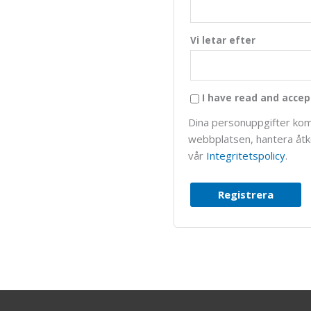
Vi letar efter
I have read and accep
Dina personuppgifter kom
webbplatsen, hantera åtko
vår
Integritetspolicy
.
Registrera