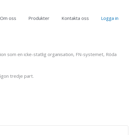
Om oss
Produkter
Kontakta oss
Logga in
sation som en icke-statlig organisation, FN-systemet, Röda
ågon tredje part.