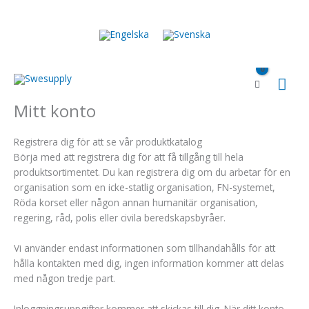
Hoppa
till
innehåll
Huv
Mitt konto
Registrera dig för att se vår produktkatalog
Börja med att registrera dig för att få tillgång till hela
produktsortimentet. Du kan registrera dig om du arbetar för en
organisation som en icke-statlig organisation, FN-systemet,
Röda korset eller någon annan humanitär organisation,
regering, råd, polis eller civila beredskapsbyråer.
Vi använder endast informationen som tillhandahålls för att
hålla kontakten med dig, ingen information kommer att delas
med någon tredje part.
Inloggningsuppgifter kommer att skickas till dig. När ditt konto