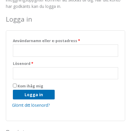
har godkänts kan du logga in.
Logga in
Användarnamn eller e-postadress
*
Nödvändiga
Lösenord
*
Dessa kakor
går inte att
välja bort. De
behövs för
Kom ihåg mig
att hemsidan
över huvud
Logga in
taget ska
fungera.
Glömt ditt lösenord?
Statistik
För att vi ska