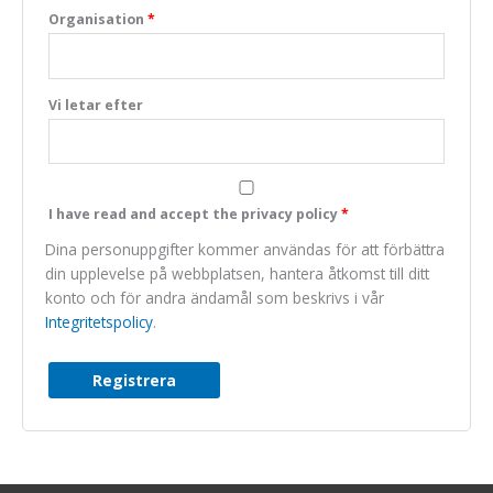
Organisation
*
Marknadsföring
We do not make
use of marketing,
you can just skip
Vi letar efter
this one.
I have read and accept the privacy policy
*
Dina personuppgifter kommer användas för att förbättra
din upplevelse på webbplatsen, hantera åtkomst till ditt
konto och för andra ändamål som beskrivs i vår
Integritetspolicy
.
Registrera