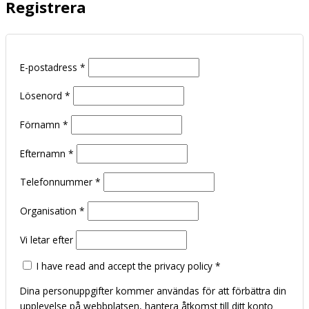
Registrera
E-postadress
*
Lösenord
*
Förnamn
*
Efternamn
*
Telefonnummer
*
Organisation
*
Vi letar efter
I have read and accept the privacy policy
*
Dina personuppgifter kommer användas för att förbättra din
upplevelse på webbplatsen, hantera åtkomst till ditt konto