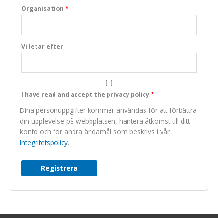
Organisation
*
Marknadsföring
We do not make
use of marketing,
you can just skip
Vi letar efter
this one.
I have read and accept the privacy policy
*
Dina personuppgifter kommer användas för att förbättra
din upplevelse på webbplatsen, hantera åtkomst till ditt
konto och för andra ändamål som beskrivs i vår
Integritetspolicy
.
Registrera