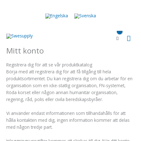
Hoppa
till
innehåll
Huv
Mitt konto
Registrera dig för att se vår produktkatalog
Börja med att registrera dig för att få tillgång till hela
produktsortimentet. Du kan registrera dig om du arbetar för en
organisation som en icke-statlig organisation, FN-systemet,
Röda korset eller någon annan humanitär organisation,
regering, råd, polis eller civila beredskapsbyråer.
Vi använder endast informationen som tillhandahålls för att
hålla kontakten med dig, ingen information kommer att delas
med någon tredje part.
Inloggningsuppgifter kommer att skickas till dig. När ditt konto