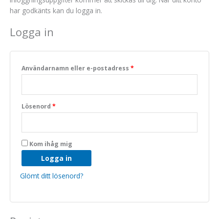
har godkänts kan du logga in.
Logga in
Användarnamn eller e-postadress
*
Nödvändiga
Lösenord
*
Dessa kakor
går inte att
välja bort. De
behövs för
Kom ihåg mig
att hemsidan
över huvud
Logga in
taget ska
fungera.
Glömt ditt lösenord?
Statistik
För att vi ska