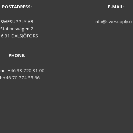
POSTADRESS:
E-MAIL:
SWESUPPLY AB
info@swesupply.c
Stationsvägen 2
16 31 DALSJÖFORS
PHONE:
ine:
+46 33 720 31 00
l:
+46 70 774 55 66