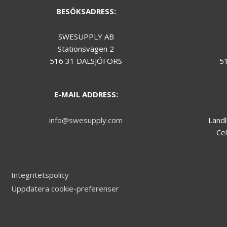
during your
BESÖKSADRESS:
visit.
SWESUPPLY AB
Marknadsföring
Stationsvägen 2
We do not make
516 31 DALSJÖFORS
5
use of
marketing, you
can just skip this
E-MAIL ADDRESS:
one.
info@swesupply.com
Landl
Cel
Integritetspolicy
Uppdatera cookie-preferenser