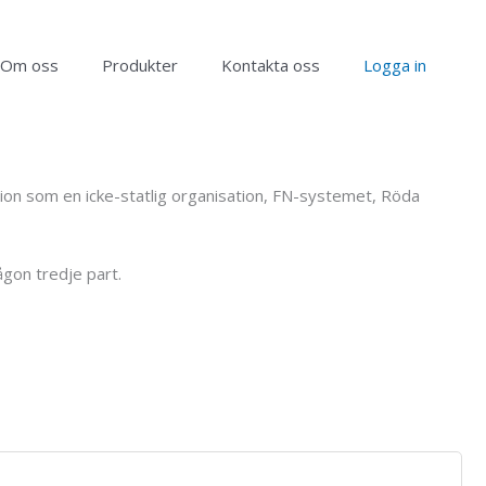
Om oss
Produkter
Kontakta oss
Logga in
sation som en icke-statlig organisation, FN-systemet, Röda
ågon tredje part.