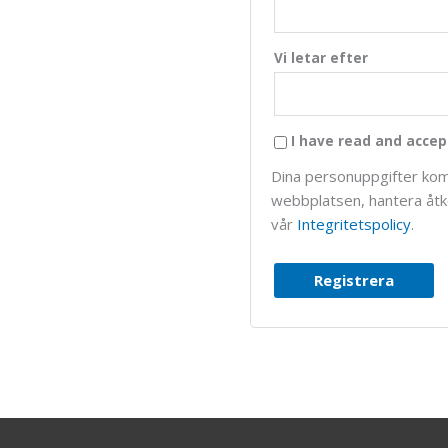
Vi letar efter
I have read and accep
Dina personuppgifter kom
webbplatsen, hantera åtko
vår
Integritetspolicy
.
Registrera