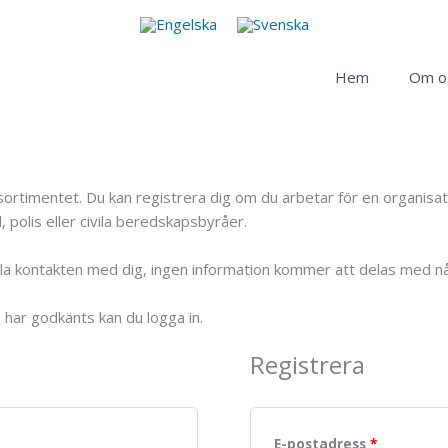
Hem
Om o
duktsortimentet. Du kan registrera dig om du arbetar för en organi
 polis eller civila beredskapsbyråer.
ålla kontakten med dig, ingen information kommer att delas med n
o har godkänts kan du logga in.
Registrera
E-postadress
*