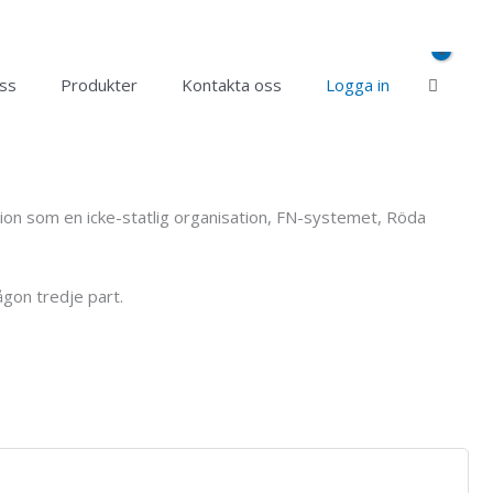
ss
Produkter
Kontakta oss
Logga in
sation som en icke-statlig organisation, FN-systemet, Röda
ågon tredje part.