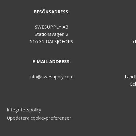
during your
visit.
BESÖKSADRESS:
SWESUPPLY AB
Marknadsföring
Stationsvägen 2
We do not make
use of
516 31 DALSJÖFORS
5
marketing, you
can just skip this
one.
E-MAIL ADDRESS:
info@swesupply.com
Landl
Cel
Integritetspolicy
Uppdatera cookie-preferenser