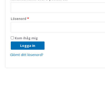
Lösenord
*
Kom ihåg mig
Logga in
Glömt ditt lösenord?
Nödvändiga
Dessa kakor
går inte att
välja bort.
De behövs
för att
hemsidan
över huvud
taget ska
fungera.