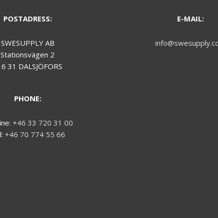
POSTADRESS:
E-MAIL:
SWESUPPLY AB
info@swesupply.c
Stationsvägen 2
16 31 DALSJÖFORS
PHONE:
ine:
+46 33 720 31 00
l:
+46 70 774 55 66