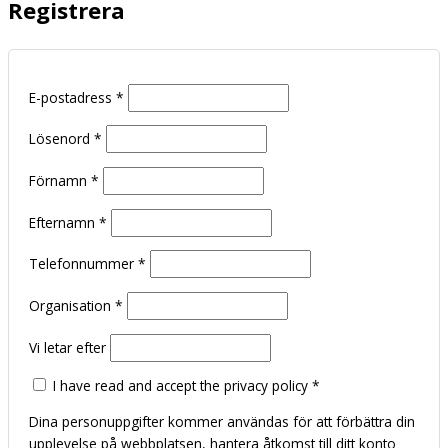
Registrera
E-postadress
*
Lösenord
*
Förnamn
*
Efternamn
*
Telefonnummer
*
Organisation
*
Vi letar efter
I have read and accept the privacy policy
*
Dina personuppgifter kommer användas för att förbättra din
upplevelse på webbplatsen, hantera åtkomst till ditt konto