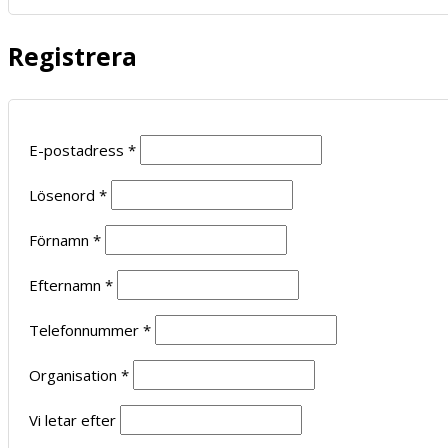
Registrera
E-postadress
*
Lösenord
*
Förnamn
*
Efternamn
*
Telefonnummer
*
Organisation
*
Vi letar efter