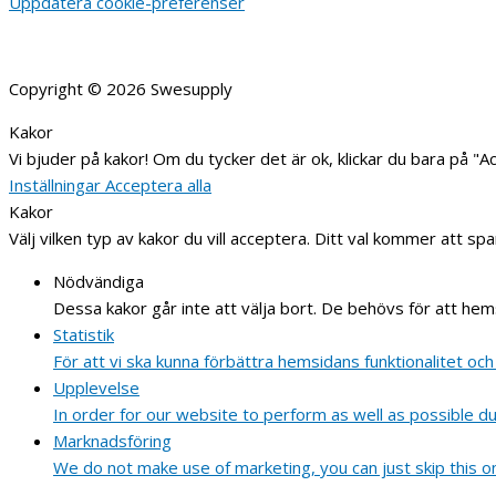
Uppdatera cookie-preferenser
Copyright © 2026
Swesupply
Kakor
Vi bjuder på kakor! Om du tycker det är ok, klickar du bara på "Acc
Inställningar
Acceptera alla
Kakor
Välj vilken typ av kakor du vill acceptera. Ditt val kommer att spa
Nödvändiga
Dessa kakor går inte att välja bort. De behövs för att he
Statistik
För att vi ska kunna förbättra hemsidans funktionalitet 
Upplevelse
In order for our website to perform as well as possible dur
Marknadsföring
We do not make use of marketing, you can just skip this o