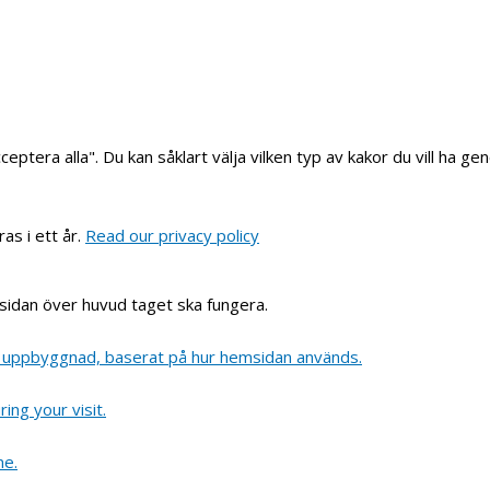
eptera alla". Du kan såklart välja vilken typ av kakor du vill ha gen
ras i ett år.
Read our privacy policy
msidan över huvud taget ska fungera.
och uppbyggnad, baserat på hur hemsidan används.
ing your visit.
ne.