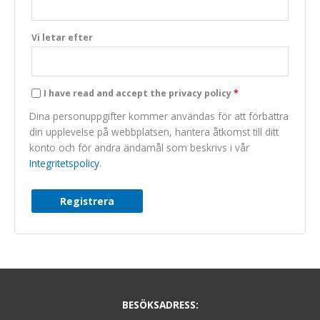
Marknadsföring
We do not make
Vi letar efter
use of marketing,
you can just skip
this one.
I have read and accept the privacy policy
*
Dina personuppgifter kommer användas för att förbättra
din upplevelse på webbplatsen, hantera åtkomst till ditt
konto och för andra ändamål som beskrivs i vår
Integritetspolicy
.
Registrera
BESÖKSADRESS: