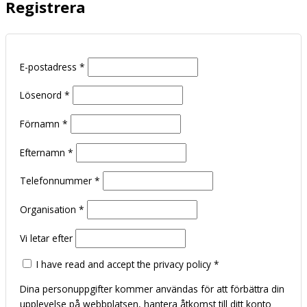
Registrera
E-postadress
*
Lösenord
*
Förnamn
*
Efternamn
*
Telefonnummer
*
Organisation
*
Vi letar efter
I have read and accept the privacy policy
*
Dina personuppgifter kommer användas för att förbättra din
upplevelse på webbplatsen, hantera åtkomst till ditt konto