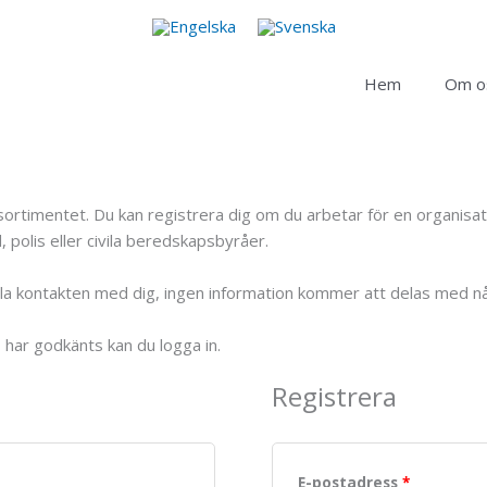
Hem
Om o
duktsortimentet. Du kan registrera dig om du arbetar för en organi
 polis eller civila beredskapsbyråer.
ålla kontakten med dig, ingen information kommer att delas med n
o har godkänts kan du logga in.
Registrera
E-postadress
*