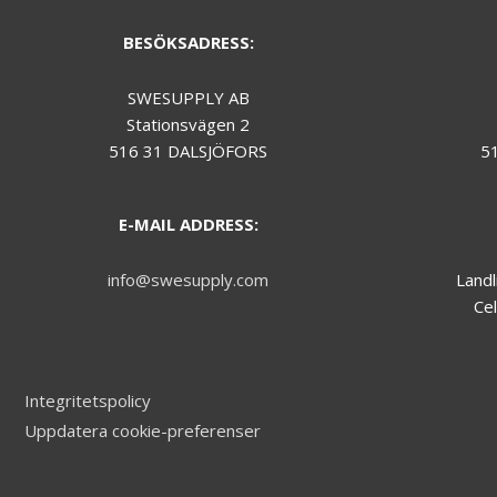
during your
visit.
BESÖKSADRESS:
SWESUPPLY AB
Marknadsföring
Stationsvägen 2
We do not make
use of
516 31 DALSJÖFORS
5
marketing, you
can just skip this
one.
E-MAIL ADDRESS:
info@swesupply.com
Landl
Cel
Integritetspolicy
Uppdatera cookie-preferenser