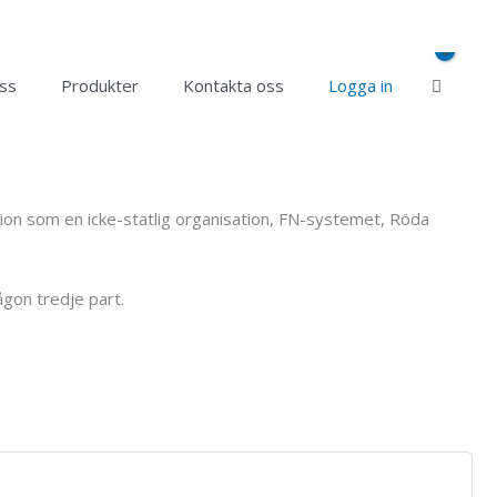
ss
Produkter
Kontakta oss
Logga in
sation som en icke-statlig organisation, FN-systemet, Röda
ågon tredje part.