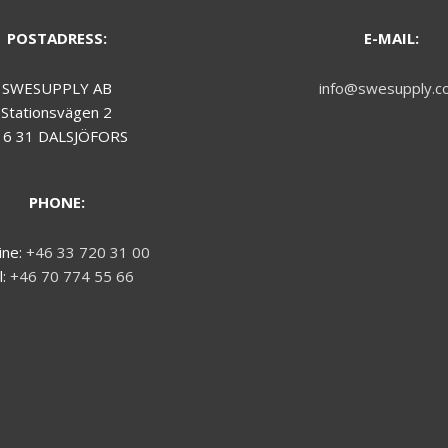
POSTADRESS:
E-MAIL:
SWESUPPLY AB
info@swesupply.c
Stationsvägen 2
16 31 DALSJÖFORS
PHONE:
ine:
+46 33 720 31 00
l:
+46 70 774 55 66