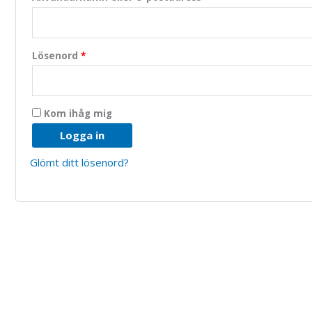
Lösenord
*
Kom ihåg mig
Logga in
Glömt ditt lösenord?
Nödvändiga
Dessa kakor
går inte att
välja bort.
De behövs
för att
hemsidan
över huvud
taget ska
fungera.