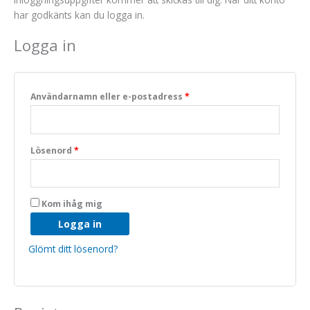
har godkänts kan du logga in.
Logga in
Användarnamn eller e-postadress
*
Nödvändiga
Lösenord
*
Dessa kakor
går inte att
välja bort. De
behövs för
Kom ihåg mig
att hemsidan
över huvud
Logga in
taget ska
fungera.
Glömt ditt lösenord?
Statistik
För att vi ska