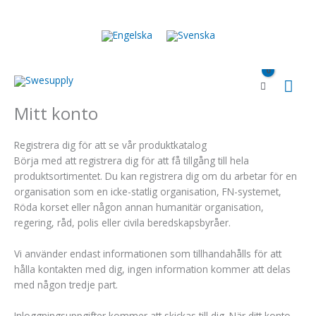
Hoppa
till
innehåll
Huv
Mitt konto
Registrera dig för att se vår produktkatalog
Börja med att registrera dig för att få tillgång till hela
produktsortimentet. Du kan registrera dig om du arbetar för en
organisation som en icke-statlig organisation, FN-systemet,
Röda korset eller någon annan humanitär organisation,
regering, råd, polis eller civila beredskapsbyråer.
Vi använder endast informationen som tillhandahålls för att
hålla kontakten med dig, ingen information kommer att delas
med någon tredje part.
Inloggningsuppgifter kommer att skickas till dig. När ditt konto