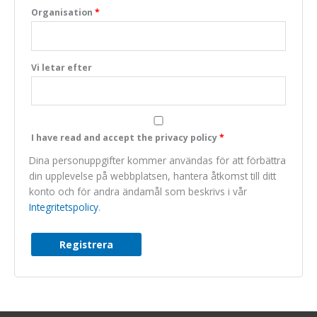
Organisation
*
Marknadsföring
We do not make
use of marketing,
you can just skip
Vi letar efter
this one.
I have read and accept the privacy policy
*
Dina personuppgifter kommer användas för att förbättra
din upplevelse på webbplatsen, hantera åtkomst till ditt
konto och för andra ändamål som beskrivs i vår
Integritetspolicy
.
Registrera