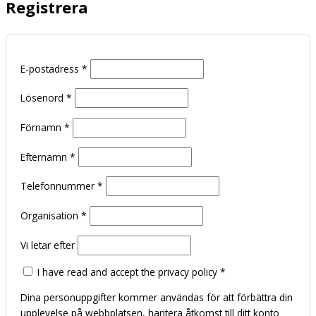
Registrera
E-postadress
*
Lösenord
*
Förnamn
*
Efternamn
*
Telefonnummer
*
Organisation
*
Vi letar efter
I have read and accept the privacy policy
*
Dina personuppgifter kommer användas för att förbättra din
upplevelse på webbplatsen, hantera åtkomst till ditt konto