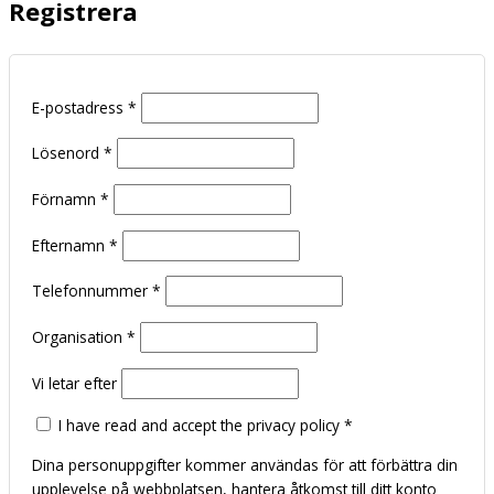
Registrera
E-postadress
*
Lösenord
*
Förnamn
*
Efternamn
*
Telefonnummer
*
Organisation
*
Vi letar efter
I have read and accept the privacy policy
*
Dina personuppgifter kommer användas för att förbättra din
upplevelse på webbplatsen, hantera åtkomst till ditt konto