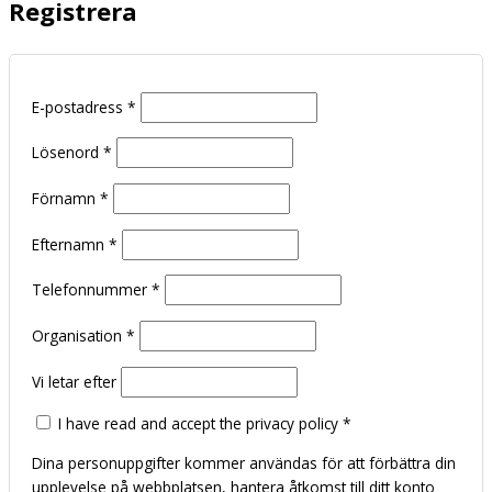
Registrera
E-postadress
*
Lösenord
*
Förnamn
*
Efternamn
*
Telefonnummer
*
Organisation
*
Vi letar efter
I have read and accept the privacy policy
*
Dina personuppgifter kommer användas för att förbättra din
upplevelse på webbplatsen, hantera åtkomst till ditt konto