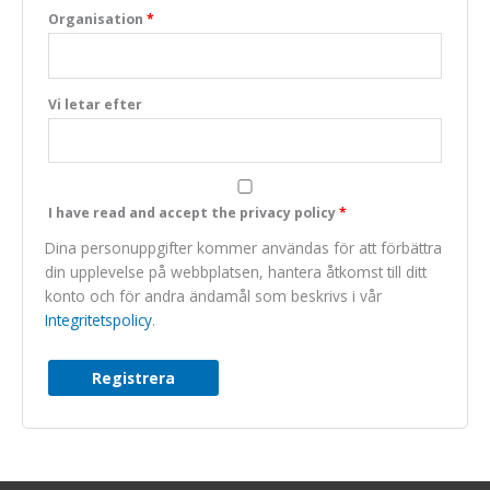
Organisation
*
Marknadsföring
We do not make
use of marketing,
you can just skip
Vi letar efter
this one.
I have read and accept the privacy policy
*
Dina personuppgifter kommer användas för att förbättra
din upplevelse på webbplatsen, hantera åtkomst till ditt
konto och för andra ändamål som beskrivs i vår
Integritetspolicy
.
Registrera