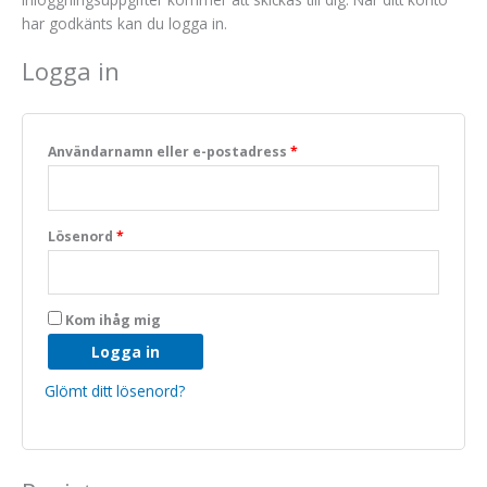
har godkänts kan du logga in.
Logga in
Användarnamn eller e-postadress
*
Nödvändiga
Lösenord
*
Dessa kakor
går inte att
välja bort. De
behövs för
Kom ihåg mig
att hemsidan
över huvud
Logga in
taget ska
fungera.
Glömt ditt lösenord?
Statistik
För att vi ska