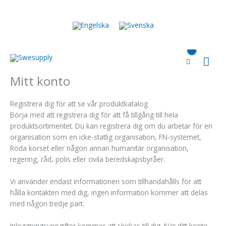
Hoppa
till
innehåll
Huv
Mitt konto
Registrera dig för att se vår produktkatalog
Börja med att registrera dig för att få tillgång till hela
produktsortimentet. Du kan registrera dig om du arbetar för en
organisation som en icke-statlig organisation, FN-systemet,
Röda korset eller någon annan humanitär organisation,
regering, råd, polis eller civila beredskapsbyråer.
Vi använder endast informationen som tillhandahålls för att
hålla kontakten med dig, ingen information kommer att delas
med någon tredje part.
Inloggningsuppgifter kommer att skickas till dig. När ditt konto