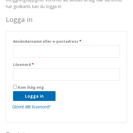
har godkänts kan du logga in.
Logga in
Användarnamn eller e-postadress
*
Nödvändiga
Lösenord
*
Dessa kakor
går inte att
välja bort. De
behövs för
Kom ihåg mig
att hemsidan
över huvud
Logga in
taget ska
fungera.
Glömt ditt lösenord?
Statistik
För att vi ska