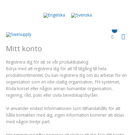
Hoppa
till
innehåll
Huv
Mitt konto
Registrera dig för att se vår produktkatalog
Börja med att registrera dig för att få tillgång till hela
produktsortimentet. Du kan registrera dig om du arbetar för en
organisation som en icke-statlig organisation, FN-systemet,
Röda korset eller någon annan humanitär organisation,
regering, råd, polis eller civila beredskapsbyråer.
Vi använder endast informationen som tillhandahålls för att
hålla kontakten med dig, ingen information kommer att delas
med någon tredje part.
Inloggningsuppgifter kommer att skickas till dig. När ditt konto