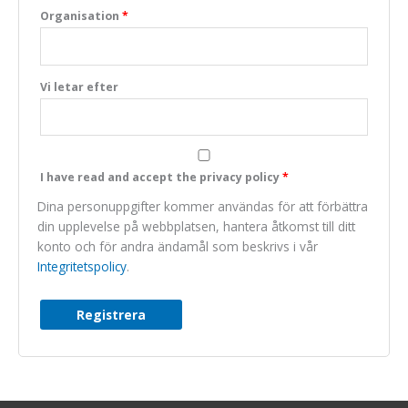
Organisation
*
Marknadsföring
We do not make
use of marketing,
you can just skip
Vi letar efter
this one.
I have read and accept the privacy policy
*
Dina personuppgifter kommer användas för att förbättra
din upplevelse på webbplatsen, hantera åtkomst till ditt
konto och för andra ändamål som beskrivs i vår
Integritetspolicy
.
Registrera