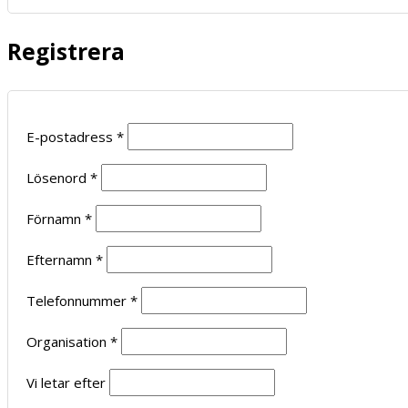
Registrera
E-postadress
*
Lösenord
*
Förnamn
*
Efternamn
*
Telefonnummer
*
Organisation
*
Vi letar efter