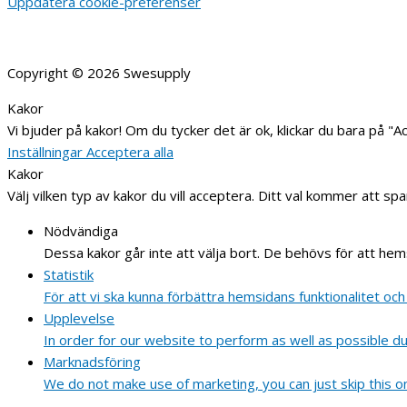
Uppdatera cookie-preferenser
Copyright © 2026
Swesupply
Kakor
Vi bjuder på kakor! Om du tycker det är ok, klickar du bara på "Acc
Inställningar
Acceptera alla
Kakor
Välj vilken typ av kakor du vill acceptera. Ditt val kommer att spa
Nödvändiga
Dessa kakor går inte att välja bort. De behövs för att he
Statistik
För att vi ska kunna förbättra hemsidans funktionalitet 
Upplevelse
In order for our website to perform as well as possible dur
Marknadsföring
We do not make use of marketing, you can just skip this o