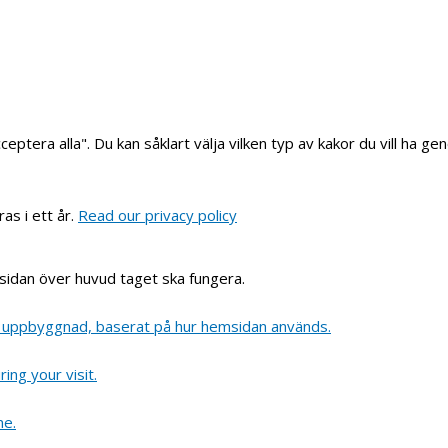
eptera alla". Du kan såklart välja vilken typ av kakor du vill ha gen
ras i ett år.
Read our privacy policy
msidan över huvud taget ska fungera.
och uppbyggnad, baserat på hur hemsidan används.
ing your visit.
ne.